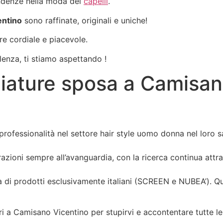
endenze nella moda dei
capelli
.
entino
sono raffinate, originali e uniche!
re cordiale e piacevole.
enza, ti stiamo aspettando !
ciature sposa a Camisan
professionalità nel settore hair style uomo donna nel loro 
olorazioni sempre all’avanguardia, con la ricerca continua at
ta di prodotti esclusivamente italiani (SCREEN e NUBEA’). Qu
ri a Camisano Vicentino per stupirvi e accontentare tutte le