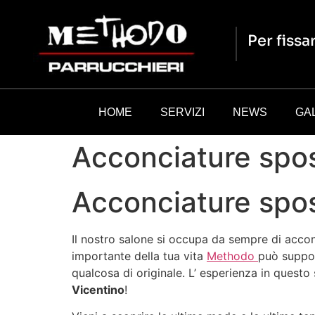
Per fiss
HOME
SERVIZI
NEWS
GA
Acconciature spo
Acconciature spo
Il nostro salone si occupa da sempre di accon
importante della tua vita
Methodo
può suppor
qualcosa di originale. L’ esperienza in questo
Vicentino
!